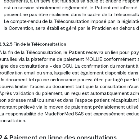
documents, à un tiers est fait sous sa seule et entière respons
est un service strictement réglementé, le Patient est informé
peuvent ne pas être réalisées dans le cadre de la Téléconsulta
Le compte-rendu de la Téléconsultation imposé par la législati
la Convention, sera établi et géré par le Praticien en dehors d
2.3.2.5 Fin de la Téléconsultation
A la fin de la Téléconsultation, le Patient recevra un lien pour p
aura lieu via la plateforme de paiement MOLLIE conformément aux
ligne des consultations » des CGU. La confirmation du montant à
notification email ou sms, laquelle est également disponible dan
Un document tel qu'une ordonnance pourra être partagé par le P
pourra limiter l'accès au document tant que la consultation n'aur
Après validation du paiement, un reçu est automatiquement adre
son adresse mail (ou sms) et dans l'espace patient récapitulant l
montant prélevé via le moyen de paiement préalablement utilisé
La responsabilité de MadeForMed SAS est expressément exclue en
consultation.
2.4 Paiement en ligne des consultations