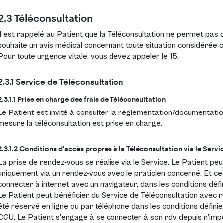
2.3 Téléconsultation
Il est rappelé au Patient que la Téléconsultation ne permet pas d
souhaite un avis médical concernant toute situation considérée co
Pour toute urgence vitale, vous devez appeler le 15.
2.3.1 Service de Téléconsultation
2.3.1.1 Prise en charge des frais de Téléconsultation
Le Patient est invité à consulter la réglementation/documentation
mesure la téléconsultation est prise en charge.
2.3.1.2 Conditions d'accès propres à la Téléconsultation via le Servi
La prise de rendez-vous se réalise via le Service. Le Patient pe
uniquement via un rendez-vous avec le praticien concerné. Et ce
connecter à internet avec un navigateur, dans les conditions déf
Le Patient peut bénéficier du Service de Téléconsultation avec 
été réservé en ligne ou par téléphone dans les conditions définies
CGU. Le Patient s'engage à se connecter à son rdv depuis n’imp