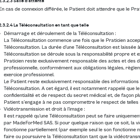
2.3.2.3 Salle d'attente
En cas de connexion différée, le Patient doit attendre que le Pra
2.3.2.4 La Téléconsultation en tant que telle
Démarrage et déroulement de la Téléconsultation :
La Téléconsultation commence une fois que le Praticien acce
Téléconsultation. La durée d'une Téléconsultation est laissée à
Téléconsultation se déroule sous la responsabilité propre et ex
Praticien reste exclusivement responsable des actes et des dé
professionnelle, conformément aux obligations légales, règle
exercice professionnel.
Le Patient reste exclusivement responsable des informations 
Téléconsultation. A cet égard, il est notamment rappelé que le
confidentialité et de respect du secret médical et, de façon p
Patient s'engage à ne pas compromettre le respect de telles o
Vidéotransmission et droit à l'image :
Il est rappelé qu'une Téléconsultation peut se faire uniquemen
par MadeForMed SAS. Si pour quelque raison que ce soit, la v
fonctionne partiellement (par exemple seul le son fonctionne m
faire ou poursuivre la Téléconsultation tant que la vidéotran